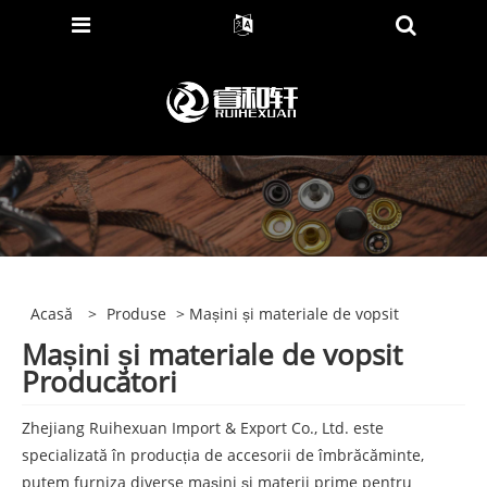
Acasă
>
Produse
> Mașini și materiale de vopsit
Mașini și materiale de vopsit
Producători
Zhejiang Ruihexuan Import & Export Co., Ltd. este
specializată în producția de accesorii de îmbrăcăminte,
putem furniza diverse mașini și materii prime pentru