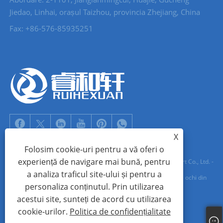
Jiedao, Linhai, orașul Taizhou, provincia Zhejiang, China
Fax: +86-576-85935251
X
Folosim cookie-uri pentru a vă oferi o
experiență de navigare mai bună, pentru
Drepturi de autor © 2022 Zhejiang Ruihexuan Import and Export Co., Ltd. -
a analiza traficul site-ului și pentru a
Buton metalic, Producători de glisoare cu fermoar, Furnizori de ochi din
personaliza conținutul. Prin utilizarea
metal - Toate drepturile rezervate
acestui site, sunteți de acord cu utilizarea
cookie-urilor.
Politica de confidențialitate
Links
Sitemap
RSS
XML